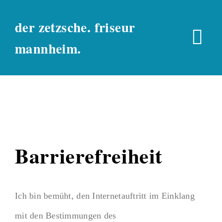
Skip
der zetzsche. friseur
to
Tog
mannheim.
content
Nav
salon
preise
kontakt
Barrierefreiheit
Ich bin bemüht, den Internetauftritt im Einklang
mit den Bestimmungen des